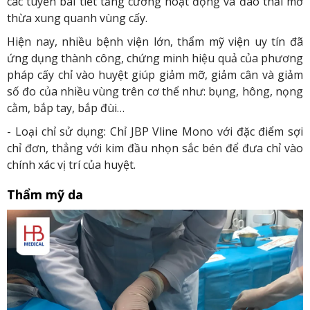
các tuyến bài tiết tăng cường hoạt động và đào thải mỡ
thừa xung quanh vùng cấy.
Hiện nay, nhiều bệnh viện lớn, thẩm mỹ viện uy tín đã
ứng dụng thành công, chứng minh hiệu quả của phương
pháp cấy chỉ vào huyệt giúp giảm mỡ, giảm cân và giảm
số đo của nhiều vùng trên cơ thể như: bụng, hông, nọng
cằm, bắp tay, bắp đùi…
- Loại chỉ sử dụng: Chỉ JBP Vline Mono với đặc điểm sợi
chỉ đơn, thẳng với kim đầu nhọn sắc bén để đưa chỉ vào
chính xác vị trí của huyệt.
Thẩm mỹ da