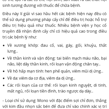
sinh tương đương với thuốc để chữa bệnh.
Điều này lí giải vì sao hầu hết các bệnh hiện nay đều có
thể sử dụng phương pháp cấy chỉ để điều trị hoặc hỗ trợ
điều trị hiệu quả như thuốc. Nhiều bệnh viện y học cổ
truyền đã nhận định cấy chỉ có hiệu quả cao trong điều
trị các bệnh lý như:
Về xương khớp: đau cổ, vai, gáy, gối, khuỷu, thắt
lưng...
Về thần kinh và vận động: tai biến mạch máu não, bại
não, liệt dây thần kinh, rối loạn vận động chân tay...
Về hô hấp mạn tính: hen phế quản, viêm mũi dị ứng...
Về da: viêm da cơ địa, viêm da dị ứng...
Các rối loạn của cơ thể: rối loạn kinh nguyệt, di tinh,
mất ngủ, rối loạn tiền đình, trào ngược dạ dày...
- Loại chỉ sử dụng: Mono với đặc điểm sợi chỉ đơn, thẳng
với kim đầu nhọn sắc bén để đưa chỉ vào chính xác vị trí