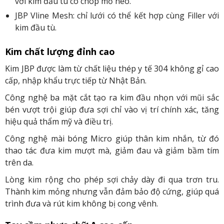
với kim đầu tù có chóp mỏ neo.
JBP Vline Mesh: chỉ lưới có thể kết hợp cùng Filler với
kim đầu tù.
Kim chất lượng đỉnh cao
Kim JBP được làm từ chất liệu thép y tế 304 không gỉ cao
cấp, nhập khẩu trực tiếp từ Nhật Bản.
Công nghệ ba mặt cắt tạo ra kim đầu nhọn với mũi sắc
bén vượt trội giúp đưa sợi chỉ vào vị trí chính xác, tăng
hiệu quả thẩm mỹ và điều trị.
Công nghệ mài bóng Micro giúp thân kim nhắn, từ đó
thao tác đưa kim mượt mà, giảm đau và giảm bầm tím
trên da.
Lòng kim rộng cho phép sợi chảy dày đi qua trơn tru.
Thành kim mỏng nhưng vẫn đảm bảo độ cứng, giúp quá
trình đưa và rút kim không bị cong vênh.