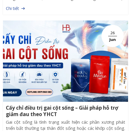
tình trạng chảy xệ. Tuy nhiên, mỗi loại chỉ sinh học lại có đặc
Chi tiết
điểm, thời gian tồn tại và chỉ định khác nhau. Hiểu rõ từng
loại chỉ sẽ giúp bác sĩ và khách hàng lựa chọn giải pháp phù
hợp.
26
Jun
Cấy chỉ điều trị gai cột sống – Giải pháp hỗ trợ
giảm đau theo YHCT
Gai cột sống là tình trạng xuất hiện các phần xương phát
triển bất thường tại thân đốt sống hoặc các khớp cột sống.