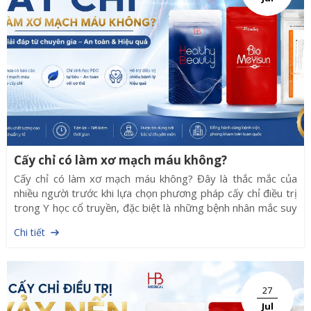
huyệt đạo liên tục, giúp cải thiện giấc ngủ một cách tự nhiên
và hạn chế phụ thuộc vào thuốc.
Cấy chỉ có làm xơ mạch máu không?
Cấy chỉ có làm xơ mạch máu không? Đây là thắc mắc của
nhiều người trước khi lựa chọn phương pháp cấy chỉ điều trị
trong Y học cổ truyền, đặc biệt là những bệnh nhân mắc suy
giãn tĩnh mạch hoặc các bệnh lý mạch máu. Thực tế, hiện nay
Chi tiết
chưa có bằng chứng khoa học cho thấy cấy chỉ gây xơ mạch
máu nếu được thực hiện đúng kỹ thuật và sử dụng vật liệu
cấy chỉ đạt tiêu chuẩn.
27
Jul