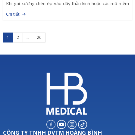
Khi gai xương chèn ép vào dây thần kinh hoặc các mô mềm
xung quanh, người bệnh có thể gặp các triệu chứng như đau
Chi tiết
cổ, đau lưng, tê bì tay chân và hạn chế vận động.
1
2
...
26
CÔNG TY TNHH DVTM HOÀNG BÌNH