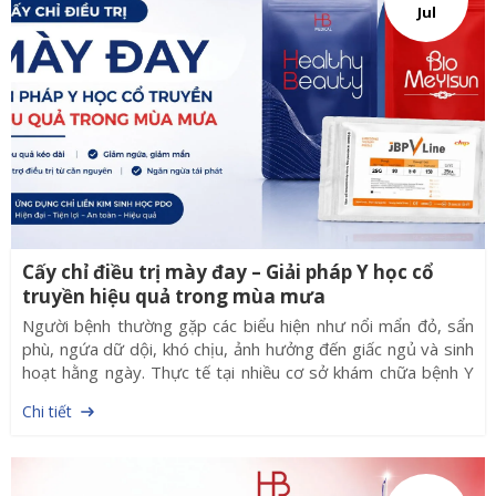
Jul
khô ráp và ngứa. Bệnh thường diễn biến mạn tính, dễ tái
phát, đặc biệt vào mùa lạnh. Ngày nay, cùng với sự phát
triển của kỹ thuật cấy chỉ, phương pháp cấy chỉ sinh học liền
kim PDO đang dần thay thế kỹ thuật cấy chỉ Catgut truyền
thống, giúp quy trình thực hiện nhanh chóng, vô khuẩn và
thuận tiện hơn cho bác sĩ.
Cấy chỉ điều trị mày đay – Giải pháp Y học cổ
truyền hiệu quả trong mùa mưa
Người bệnh thường gặp các biểu hiện như nổi mẩn đỏ, sẩn
phù, ngứa dữ dội, khó chịu, ảnh hưởng đến giấc ngủ và sinh
hoạt hằng ngày. Thực tế tại nhiều cơ sở khám chữa bệnh Y
học cổ truyền, số lượng bệnh nhân đến khám và điều trị mày
Chi tiết
đay tăng đáng kể trong giai đoạn này. Bên cạnh các phương
pháp điều trị bằng thuốc, cấy chỉ điều trị mày đay đang
được nhiều bác sĩ Y học cổ truyền lựa chọn nhờ khả năng
kích thích huyệt đạo kéo dài, hỗ trợ điều hòa cơ thể và giảm