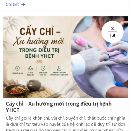
Chi tiết
Hội thảo Quốc tế "Xu hướng phát triển Y học cổ truyền và
kết hợp Đông - Tây y trong kỷ nguyên mới", tại Trường Đại
học Phenikaa với sự tham gia của các giáo sư, bác sĩ, giảng
viên, nhà nghiên cứu và đội ngũ y tế.
02
Jul
Cấy chỉ – Xu hướng mới trong điều trị bệnh
YHCT
Cấy chỉ gọi là chôn chỉ, vùi chỉ, xuyên chỉ, thắt buộc chỉ nghĩa
là đưa chỉ tự tiêu vào huyệt của hệ kinh lạc để duy trì sự kích
thích lâu dài qua đó tạo nên tác dụng điều trị như châm cứu.