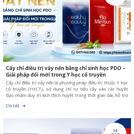
Cấy chỉ điều trị vảy nến bằng chỉ sinh học PDO –
Giải pháp đổi mới trong Y học cổ truyền
Cấy chỉ điều trị vảy nến là phương pháp điều trị thuộc Y học
cổ truyền (YHCT), sử dụng chỉ tự tiêu cấy vào các huyệt
đạo nhằm duy trì kích thích huyệt trong thời gian dài, hỗ trợ
điều hòa khí huyết, tăng cường chức năng tạng phủ và góp
Chi tiết
phần cải thiện các triệu chứng của bệnh. Theo Y học cổ
truyền, bệnh vảy nến còn được gọi là Bạch sang hoặc Tùng
bì tiễn. Bệnh hình thành do phong tà xâm nhập trên cơ địa
huyết nhiệt, lâu ngày khiến huyết táo, da không được nuôi
24
dưỡng đầy đủ, từ đó xuất hiện các mảng da đỏ, bong vảy,