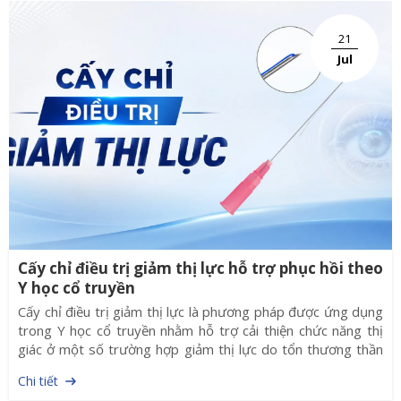
21
Jul
Cấy chỉ điều trị giảm thị lực hỗ trợ phục hồi theo
Y học cổ truyền
Cấy chỉ điều trị giảm thị lực là phương pháp được ứng dụng
trong Y học cổ truyền nhằm hỗ trợ cải thiện chức năng thị
giác ở một số trường hợp giảm thị lực do tổn thương thần
kinh hoặc các nguyên nhân không cần can thiệp ngoại khoa.
Chi tiết
Hiện nay, bên cạnh chỉ Catgut truyền thống, nhiều cơ sở y tế