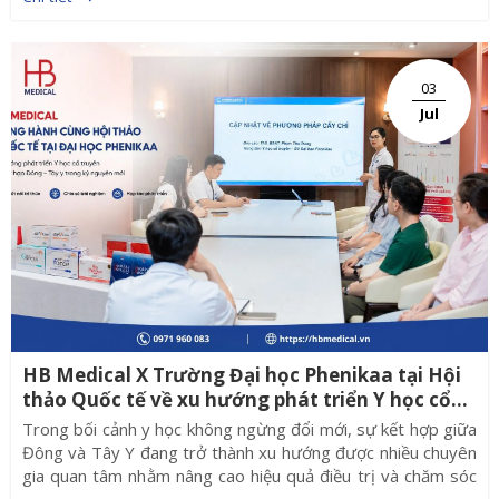
chức tại Bệnh viện Đại học Phenikaa, TS.BS Bùi Phạm Minh
Mẫn đã trình bày báo cáo với chủ đề "Kết hợp cấy chỉ và nhĩ
châm trong điều trị trào ngược dạ dày - thực quản", mang
đến nhiều góc nhìn giá trị về phương pháp điều trị này.
03
Jul
HB Medical X Trường Đại học Phenikaa tại Hội
thảo Quốc tế về xu hướng phát triển Y học cổ
truyền và kết hợp Đông Tây Y trong kỷ nguyên
Trong bối cảnh y học không ngừng đổi mới, sự kết hợp giữa
mới
Đông và Tây Y đang trở thành xu hướng được nhiều chuyên
gia quan tâm nhằm nâng cao hiệu quả điều trị và chăm sóc
sức khỏe cộng đồng. Đây cũng là chủ đề xuyên suốt của