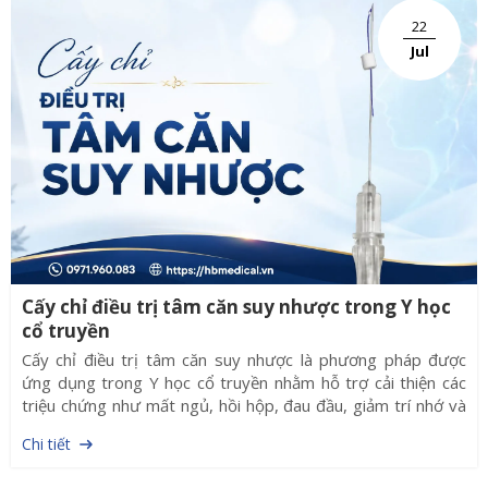
22
Jul
Cấy chỉ điều trị tâm căn suy nhược trong Y học
cổ truyền
Cấy chỉ điều trị tâm căn suy nhược là phương pháp được
ứng dụng trong Y học cổ truyền nhằm hỗ trợ cải thiện các
triệu chứng như mất ngủ, hồi hộp, đau đầu, giảm trí nhớ và
căng thẳng kéo dài. Phương pháp này kết hợp nguyên lý
Chi tiết
châm cứu với chỉ tự tiêu, giúp kích thích huyệt đạo liên tục
trong nhiều ngày, góp phần nâng cao hiệu quả điều trị.