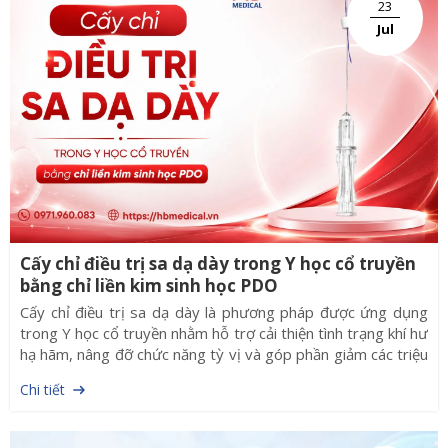
23
nguy cơ tái phát.
Jul
Cấy chỉ điều trị sa dạ dày trong Y học cổ truyền
bằng chỉ liền kim sinh học PDO
Cấy chỉ điều trị sa dạ dày là phương pháp được ứng dụng
trong Y học cổ truyền nhằm hỗ trợ cải thiện tình trạng khí hư
hạ hãm, nâng đỡ chức năng tỳ vị và góp phần giảm các triệu
chứng khó chịu do sa dạ dày. Hiện nay, cùng với sự phát
Chi tiết
triển của công nghệ vật liệu y sinh, chỉ liền kim sinh học PDO
đang dần thay thế phương pháp cấy chỉ catgut truyền thống
nhờ tính tiện lợi, đồng bộ và tối ưu quy trình thực hiện.