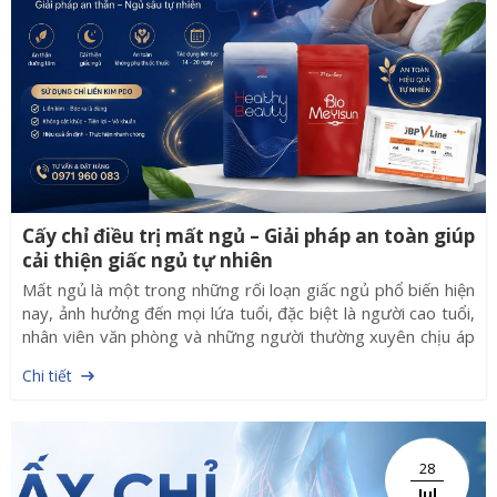
Cấy chỉ điều trị mất ngủ – Giải pháp an toàn giúp
cải thiện giấc ngủ tự nhiên
Mất ngủ là một trong những rối loạn giấc ngủ phổ biến hiện
nay, ảnh hưởng đến mọi lứa tuổi, đặc biệt là người cao tuổi,
nhân viên văn phòng và những người thường xuyên chịu áp
lực công việc. Tình trạng khó ngủ, ngủ không sâu giấc hoặc
Chi tiết
thường xuyên thức giấc giữa đêm kéo dài không chỉ gây
mệt mỏi mà còn làm suy giảm trí nhớ, ảnh hưởng đến tim
mạch và chất lượng cuộc sống. Bên cạnh các phương pháp
điều trị bằng thuốc, cấy chỉ điều trị mất ngủ đang được
28
nhiều bác sĩ Y học cổ truyền lựa chọn nhờ khả năng kích thích
Jul