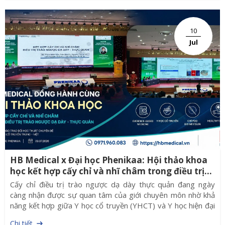
đã chuyển sang sử dụng chỉ PDO sinh học tự tiêu nhờ tính
ổn định, an toàn và chất lượng đồng đều.
10
Jul
HB Medical x Đại học Phenikaa: Hội thảo khoa
học kết hợp cấy chỉ và nhĩ châm trong điều trị
trào ngược dạ dày - thực quản
Cấy chỉ điều trị trào ngược dạ dày thực quản đang ngày
càng nhận được sự quan tâm của giới chuyên môn nhờ khả
năng kết hợp giữa Y học cổ truyền (YHCT) và Y học hiện đại
(YHHĐ). Tại Hội nghị Khoa học Quốc tế Y học cổ truyền tổ
Chi tiết