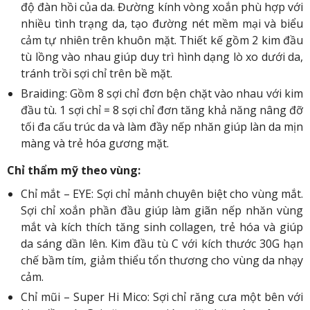
độ đàn hồi của da. Đường kính vòng xoắn phù hợp với
nhiều tình trạng da, tạo đường nét mềm mại và biểu
cảm tự nhiên trên khuôn mặt. Thiết kế gồm 2 kim đầu
tù lồng vào nhau giúp duy trì hình dạng lò xo dưới da,
tránh trồi sợi chỉ trên bề mặt.
Braiding: Gồm 8 sợi chỉ đơn bện chặt vào nhau với kim
đầu tù. 1 sợi chỉ = 8 sợi chỉ đơn tăng khả năng nâng đỡ
tối đa cấu trúc da và làm đầy nếp nhăn giúp làn da mịn
màng và trẻ hóa gương mặt.
Chỉ thẩm mỹ theo vùng:
Chỉ mắt – EYE: Sợi chỉ mảnh chuyên biệt cho vùng mắt.
Sợi chỉ xoắn phần đầu giúp làm giãn nếp nhăn vùng
mắt và kích thích tăng sinh collagen, trẻ hóa và giúp
da sáng dần lên. Kim đầu tù C với kích thước 30G hạn
chế bầm tím, giảm thiểu tổn thương cho vùng da nhạy
cảm.
Chỉ mũi – Super Hi Mico: Sợi chỉ răng cưa một bên với