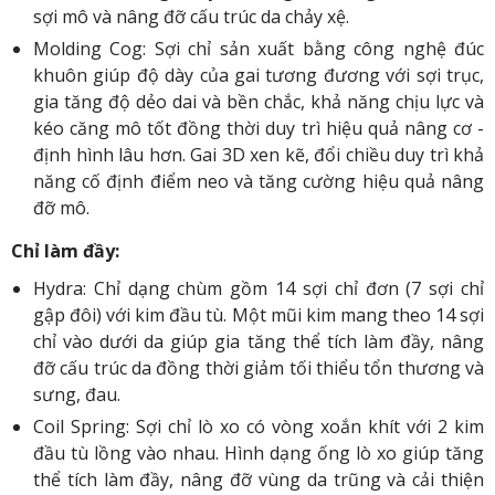
sợi mô và nâng đỡ cấu trúc da chảy xệ.
Molding Cog: Sợi chỉ sản xuất bằng công nghệ đúc
khuôn giúp độ dày của gai tương đương với sợi trục,
gia tăng độ dẻo dai và bền chắc, khả năng chịu lực và
kéo căng mô tốt đồng thời duy trì hiệu quả nâng cơ -
định hình lâu hơn. Gai 3D xen kẽ, đổi chiều duy trì khả
năng cố định điểm neo và tăng cường hiệu quả nâng
đỡ mô.
Chỉ làm đầy:
Hydra: Chỉ dạng chùm gồm 14 sợi chỉ đơn (7 sợi chỉ
gập đôi) với kim đầu tù. Một mũi kim mang theo 14 sợi
chỉ vào dưới da giúp gia tăng thể tích làm đầy, nâng
đỡ cấu trúc da đồng thời giảm tối thiểu tổn thương và
sưng, đau.
Coil Spring: Sợi chỉ lò xo có vòng xoắn khít với 2 kim
đầu tù lồng vào nhau. Hình dạng ống lò xo giúp tăng
thể tích làm đầy, nâng đỡ vùng da trũng và cải thiện