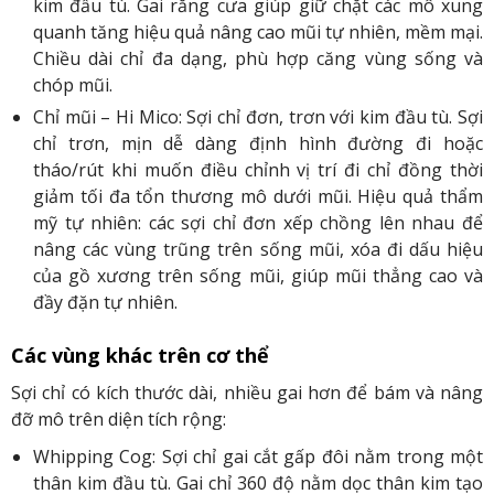
kim đầu tù. Gai răng cưa giúp giữ chặt các mô xung
quanh tăng hiệu quả nâng cao mũi tự nhiên, mềm mại.
Chiều dài chỉ đa dạng, phù hợp căng vùng sống và
chóp mũi.
Chỉ mũi – Hi Mico: Sợi chỉ đơn, trơn với kim đầu tù. Sợi
chỉ trơn, mịn dễ dàng định hình đường đi hoặc
tháo/rút khi muốn điều chỉnh vị trí đi chỉ đồng thời
giảm tối đa tổn thương mô dưới mũi. Hiệu quả thẩm
mỹ tự nhiên: các sợi chỉ đơn xếp chồng lên nhau để
nâng các vùng trũng trên sống mũi, xóa đi dấu hiệu
của gồ xương trên sống mũi, giúp mũi thẳng cao và
đầy đặn tự nhiên.
Các vùng khác trên cơ thể
Sợi chỉ có kích thước dài, nhiều gai hơn để bám và nâng
đỡ mô trên diện tích rộng:
Whipping Cog: Sợi chỉ gai cắt gấp đôi nằm trong một
thân kim đầu tù. Gai chỉ 360 độ nằm dọc thân kim tạo