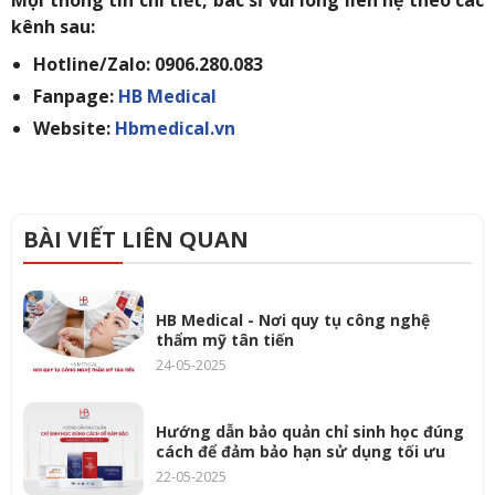
Mọi thông tin chi tiết, bác sĩ vui lòng liên hệ theo các
kênh sau:
Hotline/Zalo: 0906.280.083
Fanpage:
HB Medical
Website:
Hbmedical.vn
BÀI VIẾT LIÊN QUAN
HB Medical - Nơi quy tụ công nghệ
thẩm mỹ tân tiến
24-05-2025
Hướng dẫn bảo quản chỉ sinh học đúng
cách để đảm bảo hạn sử dụng tối ưu
22-05-2025