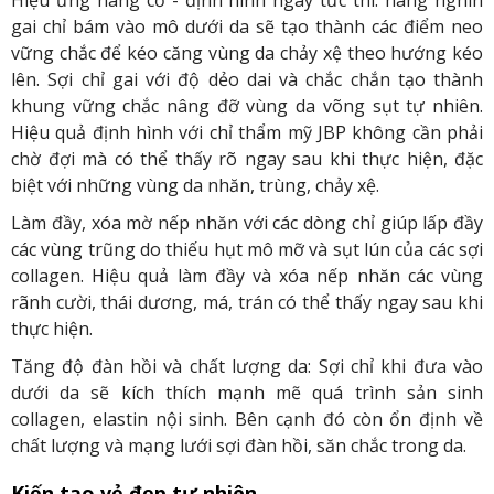
Hiệu ứng nâng cơ - định hình ngay tức thì: hàng nghìn
gai chỉ bám vào mô dưới da sẽ tạo thành các điểm neo
vững chắc để kéo căng vùng da chảy xệ theo hướng kéo
lên. Sợi chỉ gai với độ dẻo dai và chắc chắn tạo thành
khung vững chắc nâng đỡ vùng da võng sụt tự nhiên.
Hiệu quả định hình với chỉ thẩm mỹ JBP không cần phải
chờ đợi mà có thể thấy rõ ngay sau khi thực hiện, đặc
biệt với những vùng da nhăn, trùng, chảy xệ.
Làm đầy, xóa mờ nếp nhăn với các dòng chỉ giúp lấp đầy
các vùng trũng do thiếu hụt mô mỡ và sụt lún của các sợi
collagen. Hiệu quả làm đầy và xóa nếp nhăn các vùng
rãnh cười, thái dương, má, trán có thể thấy ngay sau khi
thực hiện.
Tăng độ đàn hồi và chất lượng da: Sợi chỉ khi đưa vào
dưới da sẽ kích thích mạnh mẽ quá trình sản sinh
collagen, elastin nội sinh. Bên cạnh đó còn ổn định về
chất lượng và mạng lưới sợi đàn hồi, săn chắc trong da.
Kiến tạo vẻ đẹp tự nhiên