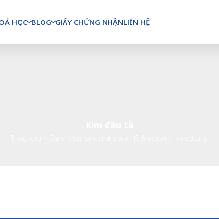
OÁ HỌC
BLOG
GIẤY CHỨNG NHẬN
LIÊN HỆ
Kim đầu tù
Trang chủ
Danh mục sản phẩm của HB Medical
Kim đầu tù