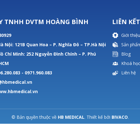
Y TNHH DVTM HOÀNG BÌNH
LIÊN KẾ
80929
Giới thiệ
à Nội: 121B Quan Hoa – P. Nghĩa Đô – TP.Hà Nội
Sản phẩ
ồ Chí Minh: 252 Nguyễn Đình Chính – P. Phú
Blog
.HCM
Khoá họ
6.280.083 - 0971.960.083
Liên hệ
e@hbmedical.vn
ww.hbmedical.vn
© Bản quyền thuộc về
HB MEDICAL
. Thiết kế bởi
BIVACO
.