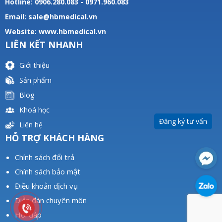
Hotline: 0906.280.083 - 0971.960.083
Email: sale@hbmedical.vn
Website:
www.hbmedical.vn
LIÊN KẾT NHANH
Giới thiệu
Sản phẩm
Blog
Khoá học
Đăng ký tư vấn
Liên hệ
HỖ TRỢ KHÁCH HÀNG
Chính sách đổi trả
Chính sách bảo mật
Điều khoản dịch vụ
Diễn đàn chuyên môn
Hỏi đáp