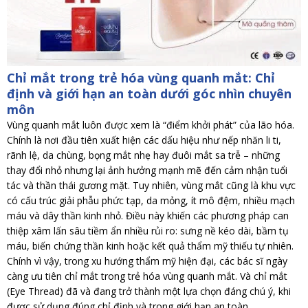
Chỉ mắt trong trẻ hóa vùng quanh mắt: Chỉ
định và giới hạn an toàn dưới góc nhìn chuyên
môn
Vùng quanh mắt luôn được xem là “điểm khởi phát” của lão hóa.
Chính là nơi đầu tiên xuất hiện các dấu hiệu như nếp nhăn li ti,
rãnh lệ, da chùng, bọng mắt nhẹ hay đuôi mắt sa trễ – những
thay đổi nhỏ nhưng lại ảnh hưởng mạnh mẽ đến cảm nhận tuổi
tác và thần thái gương mặt. Tuy nhiên, vùng mắt cũng là khu vực
có cấu trúc giải phẫu phức tạp, da mỏng, ít mô đệm, nhiều mạch
máu và dây thần kinh nhỏ. Điều này khiến các phương pháp can
thiệp xâm lấn sâu tiềm ẩn nhiều rủi ro: sưng nề kéo dài, bầm tụ
máu, biến chứng thần kinh hoặc kết quả thẩm mỹ thiếu tự nhiên.
Chính vì vậy, trong xu hướng thẩm mỹ hiện đại, các bác sĩ ngày
càng ưu tiên chỉ mắt trong trẻ hóa vùng quanh mắt. Và chỉ mắt
(Eye Thread) đã và đang trở thành một lựa chọn đáng chú ý, khi
được sử dụng đúng chỉ định và trong giới hạn an toàn.