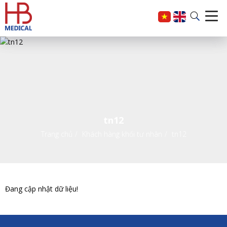
tn12
Trang chủ
Khách hàng khối tư nhân
tn12
Đang cập nhật dữ liệu!