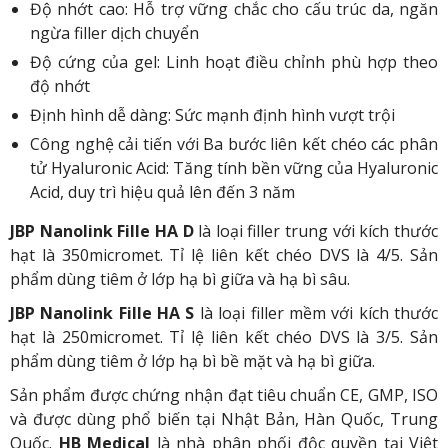
Độ nhớt cao: Hỗ trợ vững chắc cho cấu trúc da, ngăn
ngừa filler dịch chuyển
Độ cứng của gel: Linh hoạt điều chỉnh phù hợp theo
độ nhớt
Định hình dễ dàng: Sức mạnh định hình vượt trội
Công nghệ cải tiến với Ba bước liên kết chéo các phân
tử Hyaluronic Acid: Tăng tính bền vững của Hyaluronic
Acid, duy trì hiệu quả lên đến 3 năm
JBP Nanolink Fille HA D
là loại filler trung với kích thước
hạt là 350micromet. Tỉ lệ liên kết chéo DVS là 4/5. Sản
phẩm dùng tiêm ở lớp hạ bì giữa và hạ bì sâu.
JBP Nanolink Fille HA S
là loại filler mềm với kích thước
hạt là 250micromet. Tỉ lệ liên kết chéo DVS là 3/5. Sản
phẩm dùng tiêm ở lớp hạ bì bề mặt và hạ bì giữa.
Sản phẩm được chứng nhận đạt tiêu chuẩn CE, GMP, ISO
và được dùng phổ biến tại Nhật Bản, Hàn Quốc, Trung
Quốc.
HB Medical
là nhà phân phối độc quyền tại Việt