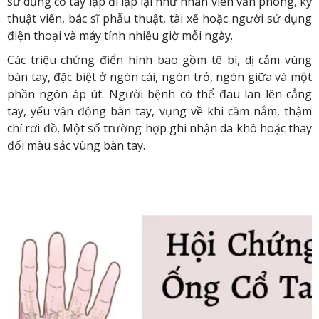
sử dụng cổ tay lặp đi lặp lại như nhân viên văn phòng, kỹ
thuật viên, bác sĩ phẫu thuật, tài xế hoặc người sử dụng
điện thoại và máy tính nhiều giờ mỗi ngày.
Các triệu chứng điển hình bao gồm tê bì, dị cảm vùng
bàn tay, đặc biệt ở ngón cái, ngón trỏ, ngón giữa và một
phần ngón áp út. Người bệnh có thể đau lan lên cẳng
tay, yếu vận động bàn tay, vụng về khi cầm nắm, thậm
chí rơi đồ. Một số trường hợp ghi nhận da khô hoặc thay
đổi màu sắc vùng bàn tay.