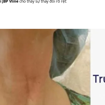
 JBP Vline
cho thấy sự thay đổi rõ rệt: