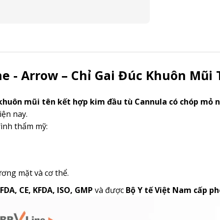
ne - Arrow – Chỉ Gai Đúc Khuôn Mũi
 khuôn mũi tên kết hợp kim đầu tù Cannula có chóp mỏ 
iện nay.
rình thẩm mỹ:
ơng mặt và cơ thể.
FDA, CE, KFDA, ISO, GMP
và được
Bộ Y tế Việt Nam cấp p