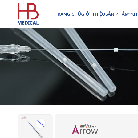
SẢN PHẨM
KH
TRANG CHỦ
GIỚI THIỆU