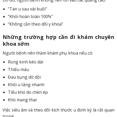
Do đó, người bệnh không nên tin vào các quảng cáo:
“Tan u sau vài buổi”
“Khỏi hoàn toàn 100%”
“Không cần theo dõi y khoa”
Những trường hợp cần đi khám chuyên
khoa sớm
Người bệnh nên thăm khám phụ khoa nếu có:
Rong kinh kéo dài
Thiếu máu
Đau bụng dữ dội
Khối u tăng nhanh
Tiểu khó do chèn ép
Khó mang thai
Việc siêu âm và theo dõi kích thước u định kỳ là rất quan
trọng.