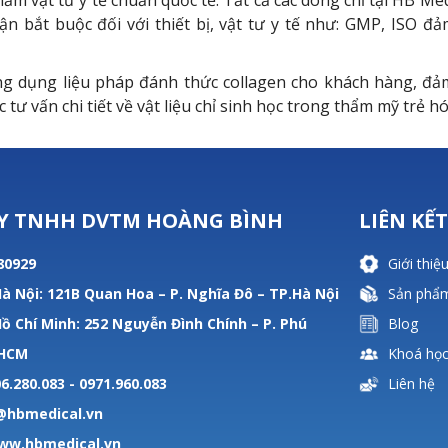
m vật tư y tế chuẩn quốc tế. Tất cả các dòng chỉ tại HB Me
bắt buộc đối với thiết bị, vật tư y tế như: GMP, ISO đả
ng dụng liệu pháp đánh thức collagen cho khách hàng, đả
tư vấn chi tiết về vật liệu chỉ sinh học trong thẩm mỹ trẻ hó
Y TNHH DVTM HOÀNG BÌNH
LIÊN KẾ
80929
Giới thiệ
à Nội: 121B Quan Hoa – P. Nghĩa Đô – TP.Hà Nội
Sản phẩ
ồ Chí Minh: 252 Nguyễn Đình Chính – P. Phú
Blog
.HCM
Khoá họ
6.280.083 - 0971.960.083
Liên hệ
e@hbmedical.vn
ww.hbmedical.vn