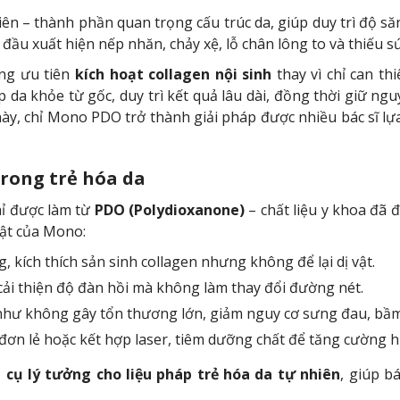
iên – thành phần quan trọng cấu trúc da, giúp duy trì độ să
 đầu xuất hiện nếp nhăn, chảy xệ, lỗ chân lông to và thiếu s
àng ưu tiên
kích hoạt collagen nội sinh
thay vì chỉ can th
iúp da khỏe từ gốc, duy trì kết quả lâu dài, đồng thời giữ n
này, chỉ Mono PDO trở thành giải pháp được nhiều bác sĩ l
trong trẻ hóa da
hỉ được làm từ
PDO (Polydioxanone)
– chất liệu y khoa đã
bật của Mono:
 kích thích sản sinh collagen nhưng không để lại dị vật.
cải thiện độ đàn hồi mà không làm thay đổi đường nét.
như không gây tổn thương lớn, giảm nguy cơ sưng đau, bầm
đơn lẻ hoặc kết hợp laser, tiêm dưỡng chất để tăng cường h
 cụ lý tưởng cho liệu pháp trẻ hóa da tự nhiên
, giúp bá