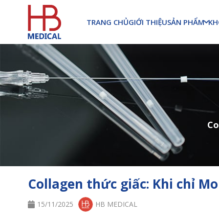
SẢN PHẨM
KH
TRANG CHỦ
GIỚI THIỆU
Co
Collagen thức giấc: Khi chỉ 
15/11/2025
HB MEDICAL