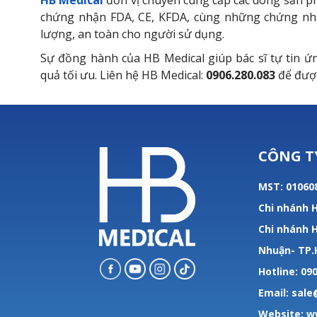
HB Medical
đơn vị chuyên cung cấp các dòng sản phẩ
chứng nhận FDA, CE, KFDA, cùng những chứng nhận 
lượng, an toàn cho người sử dụng.
Sự đồng hành của HB Medical giúp bác sĩ tự tin ứ
quả tối ưu. Liên hệ HB Medical:
0906.280.083
để được 
CÔNG T
MST: 01060
Chi nhánh H
Chi nhánh H
Nhuận- TP
Hotline: 090
Email: sal
Website:
w