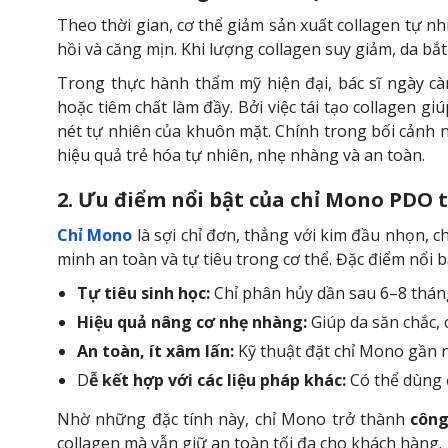
Theo thời gian, cơ thể giảm sản xuất collagen tự nh
hồi và căng mịn. Khi lượng collagen suy giảm, da bắt
Trong thực hành thẩm mỹ hiện đại, bác sĩ ngày c
hoặc tiêm chất làm đầy. Bởi việc tái tạo collagen g
nét tự nhiên của khuôn mặt. Chính trong bối cảnh 
hiệu quả trẻ hóa tự nhiên, nhẹ nhàng và an toàn.
2. Ưu điểm nổi bật của chỉ Mono PDO 
Chỉ Mono
là sợi chỉ đơn, thẳng với kim đầu nhọn, c
minh an toàn và tự tiêu trong cơ thể. Đặc điểm nổi 
Tự tiêu sinh học:
Chỉ phân hủy dần sau 6–8 tháng,
Hiệu quả nâng cơ nhẹ nhàng:
Giúp da săn chắc, 
An toàn, ít xâm lấn:
Kỹ thuật đặt chỉ Mono gần 
D
ễ kết hợp với các liệu pháp khác:
Có thể dùng 
Nhờ những đặc tính này, chỉ Mono trở thành
công
collagen mà vẫn giữ an toàn tối đa cho khách hàng.