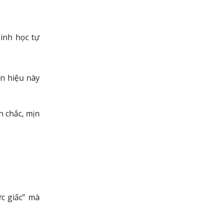
inh học tự
ín hiệu này
ăn chắc, mịn
c giấc” mà