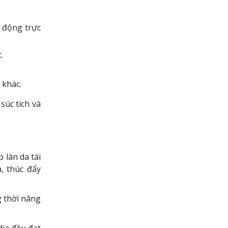
 động trực
.
 khác.
 súc tích và
p làn da tái
a, thúc đẩy
g thời nâng