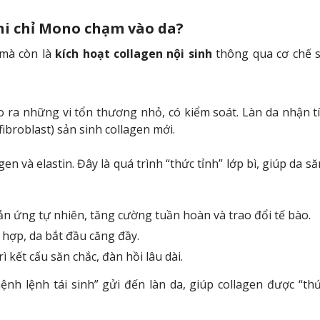
khi chỉ Mono chạm vào da?
 mà còn là
kích hoạt collagen nội sinh
thông qua cơ chế s
tạo ra những vi tổn thương nhỏ, có kiểm soát. Làn da nhận t
ibroblast) sản sinh collagen mới.
gen và elastin. Đây là quá trình “thức tỉnh” lớp bì, giúp da s
n ứng tự nhiên, tăng cường tuần hoàn và trao đổi tế bào.
hợp, da bắt đầu căng đầy.
ì kết cấu săn chắc, đàn hồi lâu dài.
h lệnh tái sinh” gửi đến làn da, giúp collagen được “thứ