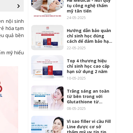
HB Medical - Nơi quy
tụ công nghệ thẩm
mỹ tân tiến
24-05-2025
n nội sinh
trẻ hóa tạm
Hướng dẫn bảo quản
iệu quả bền
chỉ sinh học đúng
cách để đảm bảo hạn
sử dụng tối ưu
22-05-2025
hẩm mỹ hiểu
Top 4 thương hiệu
chỉ sinh học cao cấp
hạn sử dụng 2 năm
10-05-2025
Trắng sáng an toàn
từ bên trong với
Glutathione từ
Luthione 1200mg
08-05-2025
Vì sao filler vi cầu Fill
Line được cơ sở
thẩm mỹ uy tín tin