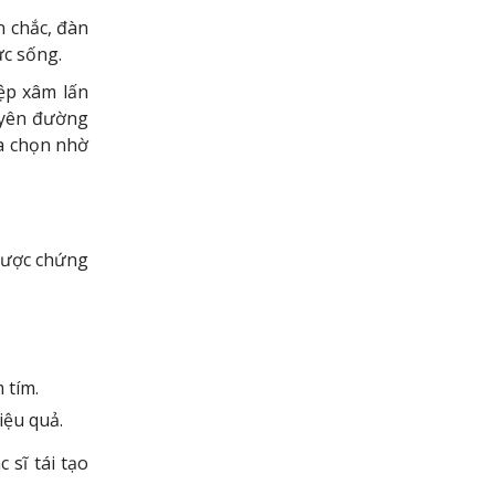
n chắc, đàn
ức sống.
iệp xâm lấn
guyên đường
ựa chọn nhờ
 được chứng
 tím.
iệu quả.
c sĩ tái tạo