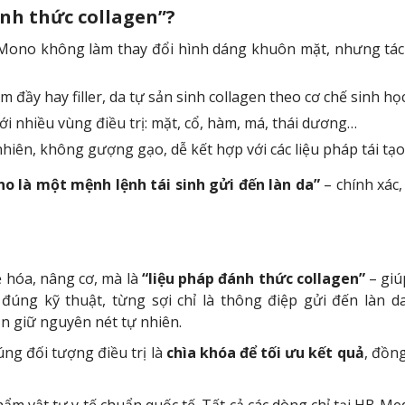
đánh thức collagen”?
Mono không làm thay đổi hình dáng khuôn mặt, nhưng tác
đầy hay filler, da tự sản sinh collagen theo cơ chế sinh học
i nhiều vùng điều trị: mặt, cổ, hàm, má, thái dương…
hiên, không gượng gạo, dễ kết hợp với các liệu pháp tái tạo
no là một mệnh lệnh tái sinh gửi đến làn da”
– chính xác,
 hóa, nâng cơ, mà là
“liệu pháp đánh thức collagen”
– giú
 đúng kỹ thuật, từng sợi chỉ là thông điệp gửi đến làn d
ẫn giữ nguyên nét tự nhiên.
úng đối tượng điều trị là
chìa khóa để tối ưu kết quả
, đồn