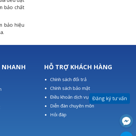
dia đều đạt
m bảo chất
m bảo hiệu
a.
T NHANH
HỖ TRỢ KHÁCH HÀNG
Chính sách đổi trả
u
Chính sách bảo mật
m
Điều khoản dịch vụ
Đăng ký tư vấn
Diễn đàn chuyên môn
c
Hỏi đáp