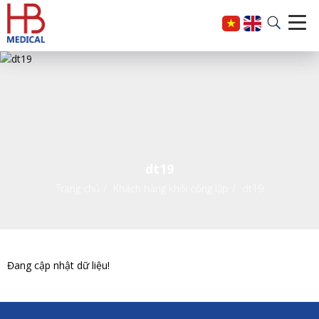
dt19
Trang chủ
Khách hàng khối công lập
dt19
Đang cập nhật dữ liệu!