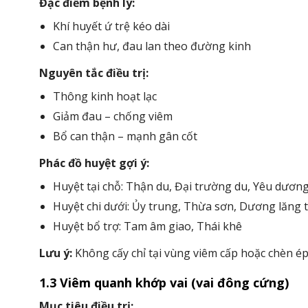
Đặc điểm bệnh lý:
Khí huyết ứ trệ kéo dài
Can thận hư, đau lan theo đường kinh
Nguyên tắc điều trị:
Thông kinh hoạt lạc
Giảm đau – chống viêm
Bổ can thận – mạnh gân cốt
Phác đồ huyệt gợi ý:
Huyệt tại chỗ: Thận du, Đại trường du, Yêu dương
Huyệt chi dưới: Ủy trung, Thừa sơn, Dương lăng 
Huyệt bổ trợ: Tam âm giao, Thái khê
Lưu ý:
Không cấy chỉ tại vùng viêm cấp hoặc chèn ép
1.3 Viêm quanh khớp vai (vai đông cứng)
Mục tiêu điều trị: