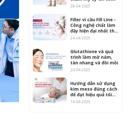
dùng?
28-04-2025
Filler vi cầu Fill Line -
Công nghệ chất làm
đầy hiện đại nhất thời
đại 4.0
24-04-2025
Glutathione và quá
trình làm mờ nám,
tàn nhang và đồi mồi
20-04-2025
Hướng dẫn sử dụng
kim meso đúng cách
để đạt hiệu quả tối
ưu
16-04-2025