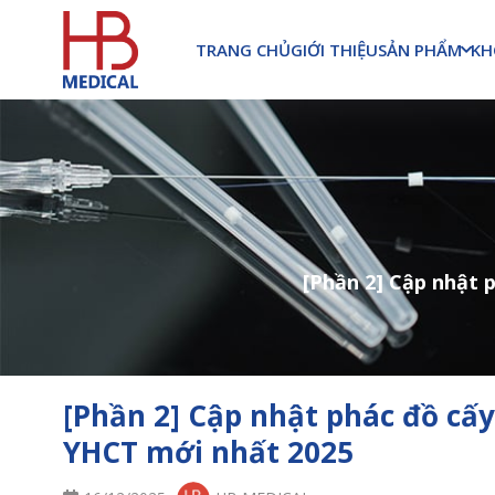
SẢN PHẨM
KH
TRANG CHỦ
GIỚI THIỆU
[Phần 2] Cập nhật 
[Phần 2] Cập nhật phác đồ cấy
YHCT mới nhất 2025