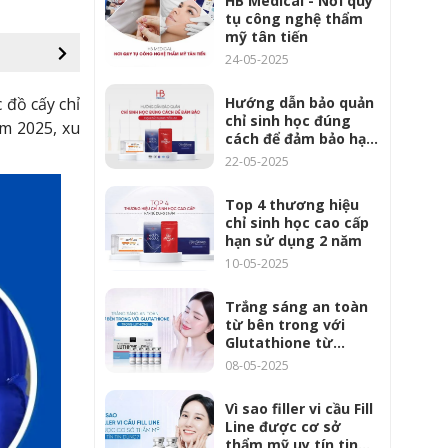
HB Medical - Nơi quy
tụ công nghệ thẩm
mỹ tân tiến
24-05-2025
Hướng dẫn bảo quản
 đồ cấy chỉ
chỉ sinh học đúng
ăm 2025, xu
cách để đảm bảo hạn
sử dụng tối ưu
22-05-2025
Top 4 thương hiệu
chỉ sinh học cao cấp
hạn sử dụng 2 năm
10-05-2025
Trắng sáng an toàn
từ bên trong với
Glutathione từ
Luthione 1200mg
08-05-2025
Vì sao filler vi cầu Fill
Line được cơ sở
thẩm mỹ uy tín tin