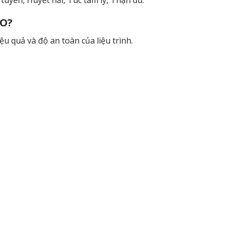
tuyền, Huyết hải, Túc tam lý, Thận du.
DO?
ệu quả và độ an toàn của liệu trình.