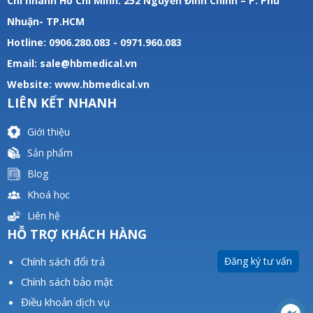
Chi nhánh Hồ Chí Minh: 252 Nguyễn Đình Chính – P. Phú
Nhuận- TP.HCM
Hotline: 0906.280.083 - 0971.960.083
Email: sale@hbmedical.vn
Website:
www.hbmedical.vn
LIÊN KẾT NHANH
Giới thiệu
Sản phẩm
Blog
Khoá học
Liên hệ
HỖ TRỢ KHÁCH HÀNG
Chính sách đổi trả
Đăng ký tư vấn
Chính sách bảo mật
Điều khoản dịch vụ